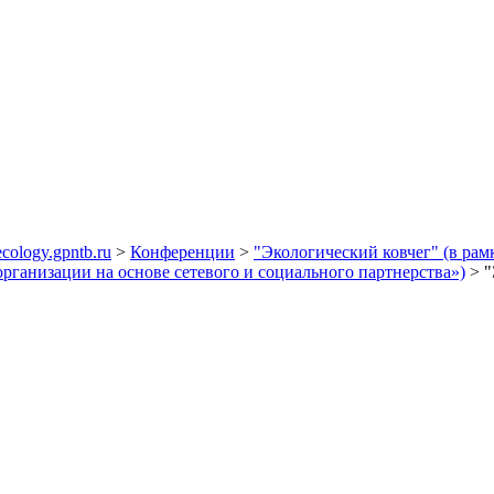
ecology.gpntb.ru
>
Конференции
>
"Экологический ковчег" (в ра
организации на основе сетевого и социального партнерства»)
> "