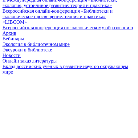
экология, устойчивое развитие: теория и практика»
Всероссийская онлайн-конференция «Библиотеки и
экологическое просвещение: теория и практика»
«LIBCOM»
Всероссийская конференция по экологическому образованию
Архив
Вебинары
Экология в библиотечном мире
Экоуроки в библиотеке
Новости
Онлайн заказ литературы
Вклад российских ученых в развитие наук об окружающем
мире