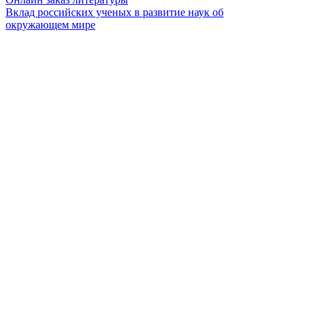
Вклад российских ученых в развитие наук об
окружающем мире