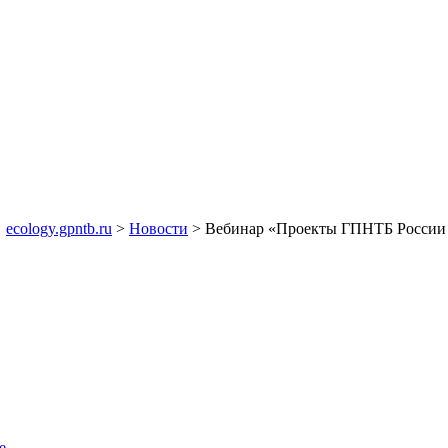
ecology.gpntb.ru
>
Новости
> Вебинар «Проекты ГПНТБ России в
е