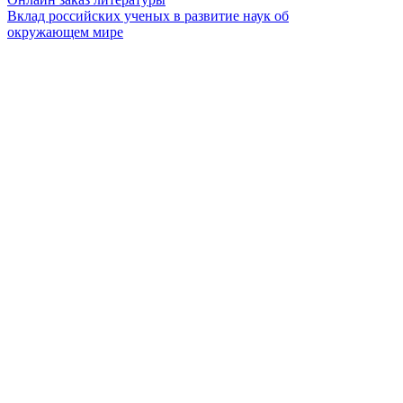
Вклад российских ученых в развитие наук об
окружающем мире